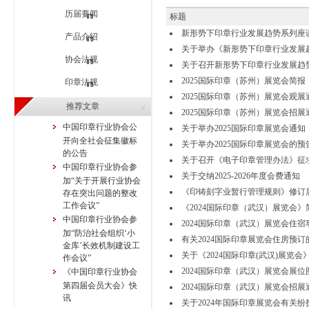
历届要闻
标题
新形势下印章行业发展趋势系列座
产品介绍
关于举办《新形势下印章行业发展
协会法规
关于召开新形势下印章行业发展趋
2025国际印章（苏州）展览会简报
印章法规
2025国际印章（苏州）展览会观展
推荐文章
2025国际印章（苏州）展览会招展
中国印章行业协会公
关于举办2025国际印章展览会通知
开向全社会征集徽标
关于举办2025国际印章展览会的预
的公告
关于召开《电子印章管理办法》征
中国印章行业协会参
关于交纳2025-2026年度会费通知
加“关于开展行业协会
《印铸刻字业暂行管理规则》修订
存在突出问题的整改
工作会议”
《2024国际印章（武汉）展览会》
中国印章行业协会参
2024国际印章（武汉）展览会住
加“防治社会组织‘小
有关2024国际印章展览会住房预
金库’长效机制建设工
关于《2024国际印章(武汉)展览会
作会议”
2024国际印章（武汉）展览会展位
《中国印章行业协会
第四届会员大会》快
2024国际印章（武汉）展览会招展
讯
关于2024年国际印章展览会有关